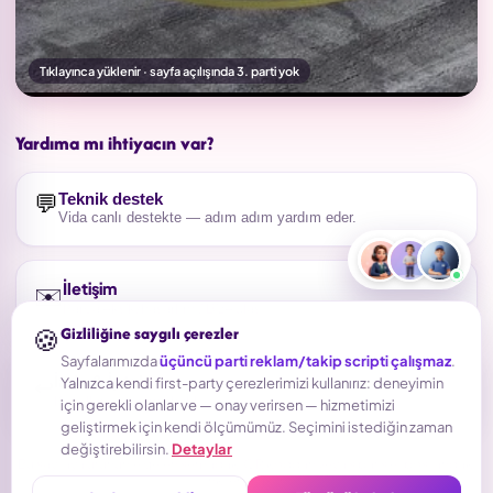
Tıklayınca yüklenir · sayfa açılışında 3. parti yok
▶
Yardıma mı ihtiyacın var?
💬
Teknik destek
Vida canlı destekte — adım adım yardım eder.
İletişim
✉️
Parça eksik/hasarlı mı? Bize ulaş.
🍪
Gizliliğine saygılı çerezler
Sayfalarımızda
üçüncü parti reklam/takip scripti çalışmaz
.
↩️
İade & İptal
Yalnızca kendi first-party çerezlerimizi kullanırız: deneyimin
Koşullar ve cayma hakkı.
için gerekli olanlar ve — onay verirsen — hizmetimizi
geliştirmek için kendi ölçümümüz. Seçimini istediğin zaman
değiştirebilirsin.
Detaylar
Bu sayfaya ürününle gelen şemadaki QR koddan veya sipariş e-postandaki
linkten ulaştın.