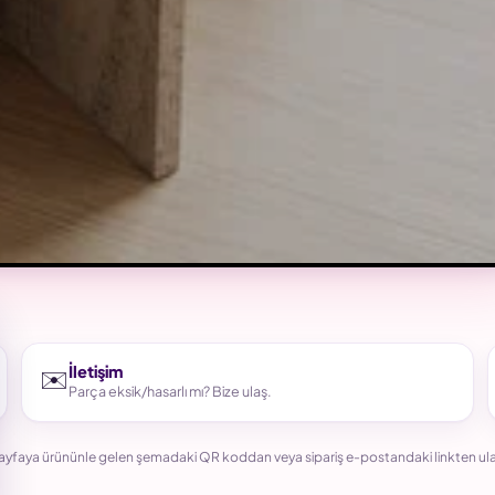
İletişim
✉️
Parça eksik/hasarlı mı? Bize ulaş.
ayfaya ürününle gelen şemadaki QR koddan veya sipariş e-postandaki linkten ula