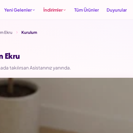
Yeni Gelenler
İndirimler
Tüm Ürünler
Duyurular
am Ekru
Kurulum
m Ekru
da takılırsan Asistanınız yanında.