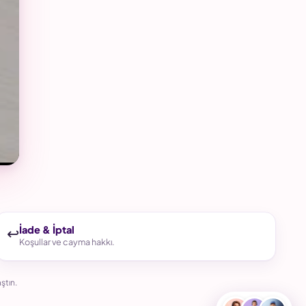
↩️
İade & İptal
Koşullar ve cayma hakkı.
ştın.