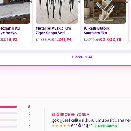
 Tezgah Üstü
Metal Tel Ayak 3'lüm
10 Raflı Kitaplık
 ve Banyo
Zigon Sehpa Seti
Suntalam Ekru
yici Raf Bendir
Suntalam Bendir Siyah
₺518,92
₺1.241,94
₺2.032,98
0
₺1.655,92
₺2.710,64
3.000₺ ·
%33
8
3
ÖNE ÇIKAN YORUM
çok güzel kalitesi ,kurulumu basit daha ne
2
★★★★★
A** Ö** Ş**
✓ Doğrulanmış
1