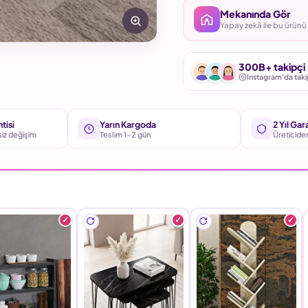
Mekanında Gör
Yapay zekâ ile bu ürün
300B+ takipçi
Instagram'da taki
tisi
Yarın Kargoda
2 Yıl Gar
siz değişim
Teslim 1-2 gün
Üreticide