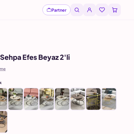
Partner
Sehpa Efes Beyaz 2'li
rme
k