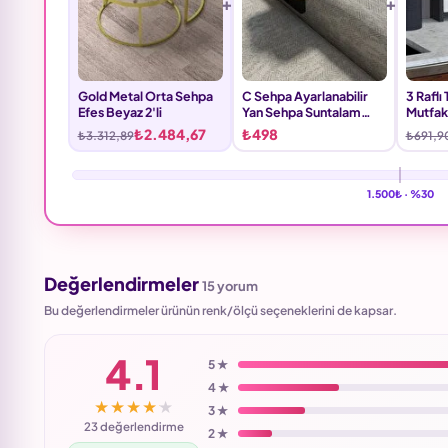
Gold Metal Orta Sehpa
C Sehpa Ayarlanabilir
3 Raflı
Efes Beyaz 2'li
Yan Sehpa Suntalam
Mutfak
Kahverengi
Düzenle
₺2.484,67
₺498
₺3.312,89
₺691,9
Siyah
1.500₺ ·
%30
Değerlendirmeler
15 yorum
Bu değerlendirmeler ürünün renk/ölçü seçeneklerini de kapsar.
4.1
5 ★
4 ★
★★★★★
3 ★
23 değerlendirme
2 ★