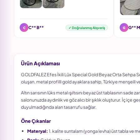
C
G
C** B**
G** M
✓ Doğrulanmış Alışveriş
Ürün Açıklaması
GOLDFALEZ Efes İkili Lüx Special Gold Beyaz Orta Sehpa Se
oluşan, metal profilli gold ayaklara sahip, Türkiye menşeili ve
Altın sarısının lüks metal ışıltısını beyaz üst tablasının sade 
salonunuzda aydınlık ve göz alıcı bir şıklık oluşturur. İç içe 
duyulmadığında alan tasarrufu sağlar.
Öne Çıkanlar
Materyal:
1. kalite suntalam (yonga levha) üst tabla ve me