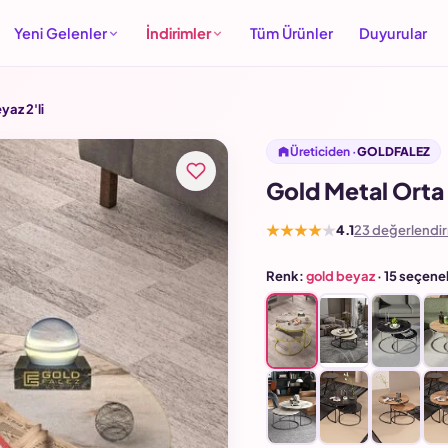
Yeni Gelenler
İndirimler
Tüm Ürünler
Duyurular
az 2'li
Üreticiden ·
GOLDFALEZ
Gold Metal Orta 
★★★★★
4.1
23 değerlendi
Renk:
gold beyaz
· 15 seçene