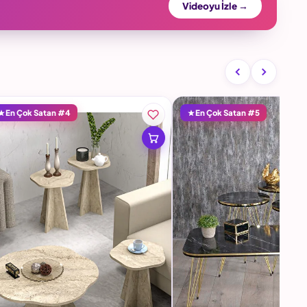
Videoyu İzle →
En Çok Satan #4
En Çok Satan #5