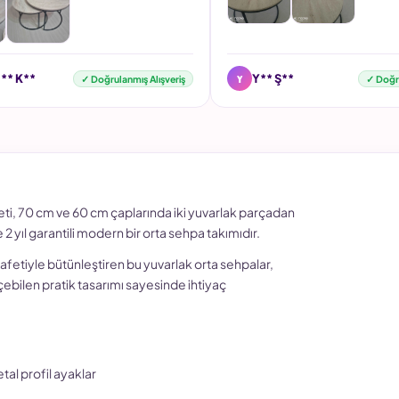
Y
** K**
Y** Ş**
✓ Doğrulanmış Alışveriş
✓ Doğru
ti, 70 cm ve 60 cm çaplarında iki yuvarlak parçadan
 2 yıl garantili modern bir orta sehpa takımıdır.
zarafetiyle bütünleştiren bu yuvarlak orta sehpalar,
geçebilen pratik tasarımı sayesinde ihtiyaç
tal profil ayaklar