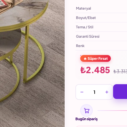
Materyal
Boyut/Ebat
Tema / Stil
Garanti Süresi
Renk
🔥 Süper Fırsat
₺2.485
₺3.31
−
+
Bugün sipariş