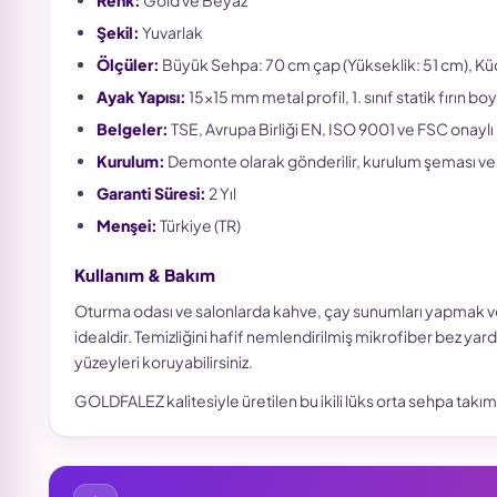
Renk:
Gold ve Beyaz
Şekil:
Yuvarlak
Ölçüler:
Büyük Sehpa: 70 cm çap (Yükseklik: 51 cm), Kü
Ayak Yapısı:
15x15 mm metal profil, 1. sınıf statik fırın boy
Belgeler:
TSE, Avrupa Birliği EN, ISO 9001 ve FSC onayl
Kurulum:
Demonte olarak gönderilir, kurulum şeması ve v
Garanti Süresi:
2 Yıl
Menşei:
Türkiye (TR)
Kullanım & Bakım
Oturma odası ve salonlarda kahve, çay sunumları yapmak vey
idealdir. Temizliğini hafif nemlendirilmiş mikrofiber bez ya
yüzeyleri koruyabilirsiniz.
GOLDFALEZ kalitesiyle üretilen bu ikili lüks orta sehpa takımı