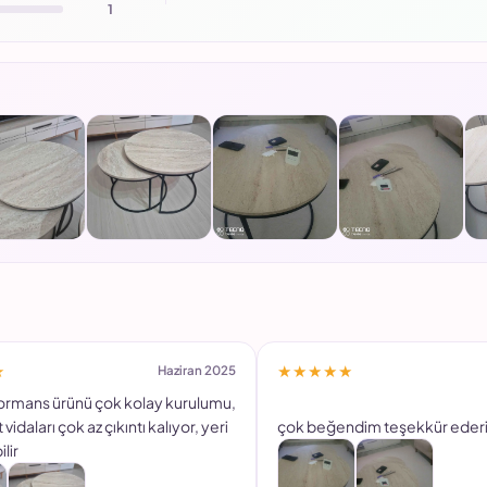
1
★
★★★★★
Haziran 2025
formans ürünü çok kolay kurulumu,
vidaları çok az çıkıntı kalıyor, yeri
çok beğendim teşekkür ederi
ilir