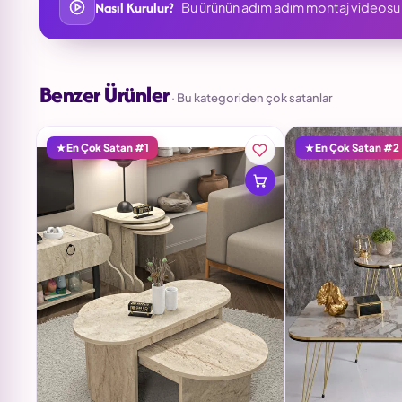
Nasıl Kurulur?
Bu ürünün adım adım montaj videosu h
Benzer Ürünler
· Bu kategoriden çok satanlar
En Çok Satan #1
En Çok Satan #2