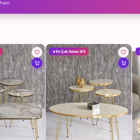
azır.
En Çok Satan #3