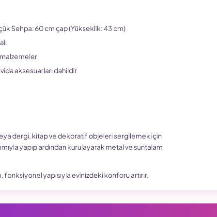
çük Sehpa: 60 cm çap (Yükseklik: 43 cm)
alı
ı malzemeler
ida aksesuarları dahildir
a dergi, kitap ve dekoratif objeleri sergilemek için
rdımıyla yapıp ardından kurulayarak metal ve suntalam
, fonksiyonel yapısıyla evinizdeki konforu artırır.