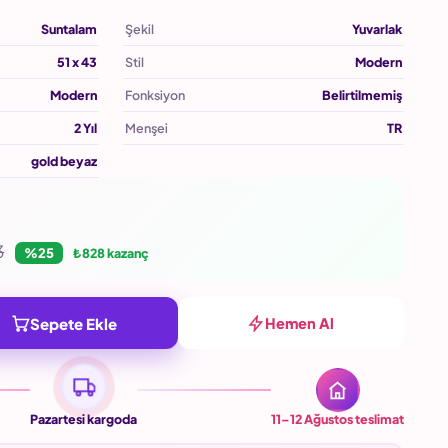
Suntalam
Şekil
Yuvarlak
51 x 43
Stil
Modern
Modern
Fonksiyon
Belirtilmemiş
2 Yıl
Menşei
TR
gold beyaz
3
%25
₺828 kazanç
Sepete Ekle
Hemen Al
Pazartesi kargoda
11–12 Ağustos
teslimat