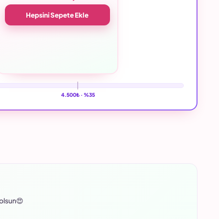
Hepsini Sepete Ekle
4.500₺ ·
%35
 olsun😍