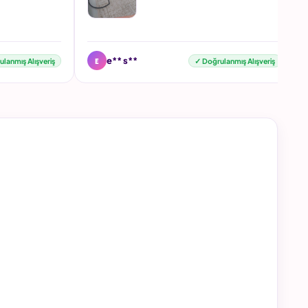
E
e** s**
lanmış Alışveriş
✓ Doğrulanmış Alışveriş