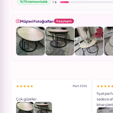
%73
memnun kaldı
1 ★
Müşteri Fotoğrafları
9 paylaşım
★★★★★
★★★★
Mart 2026
fiyat per
Çok güzeller
sadece alt 
biraz çizeb