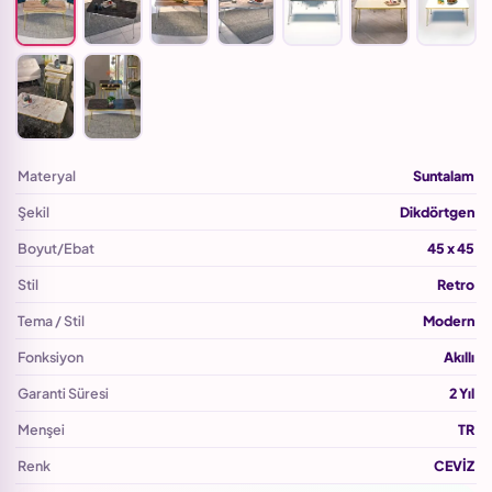
Materyal
Suntalam
Şekil
Dikdörtgen
Boyut/Ebat
45 x 45
Stil
Retro
Tema / Stil
Modern
Fonksiyon
Akıllı
Garanti Süresi
2 Yıl
Menşei
TR
Renk
CEVİZ