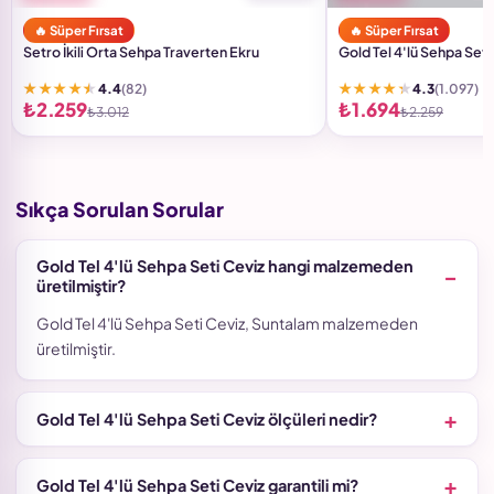
🔥 Süper Fırsat
🔥 Süper Fırsat
Setro İkili Orta Sehpa Traverten Ekru
Gold Tel 4'lü Sehpa Set
★★★★★
★★★★★
4.4
(82)
4.3
(1.097)
₺2.259
₺1.694
₺3.012
₺2.259
Sıkça Sorulan Sorular
Gold Tel 4'lü Sehpa Seti Ceviz hangi malzemeden
üretilmiştir?
Gold Tel 4'lü Sehpa Seti Ceviz, Suntalam malzemeden
üretilmiştir.
Gold Tel 4'lü Sehpa Seti Ceviz ölçüleri nedir?
Gold Tel 4'lü Sehpa Seti Ceviz garantili mi?