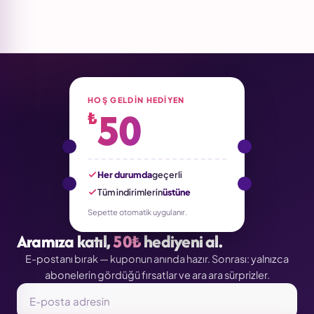
HOŞ GELDIN HEDIYEN
50
₺
Her durumda
geçerli
Tüm indirimlerin
üstüne
Sepette otomatik uygulanır.
Aramıza katıl,
50₺
hediyeni al.
E-postanı bırak — kuponun anında hazır. Sonrası: yalnızca
abonelerin gördüğü fırsatlar ve ara ara sürprizler.