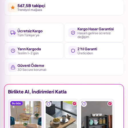
567,5B takipçi
Trendyol mağaza
Kargo Hasar Garantisi
Ücretsiz Kargo
Hasarlı gelirse ücretsiz
Tüm Türkiye'ye
değişim
Yarın Kargoda
2 Yıl Garanti
Teslim 1-2 gün
Üreticiden
Güvenli Ödeme
3D Secure korumalı
Birlikte Al, İndirimleri Katla
Bu ürün