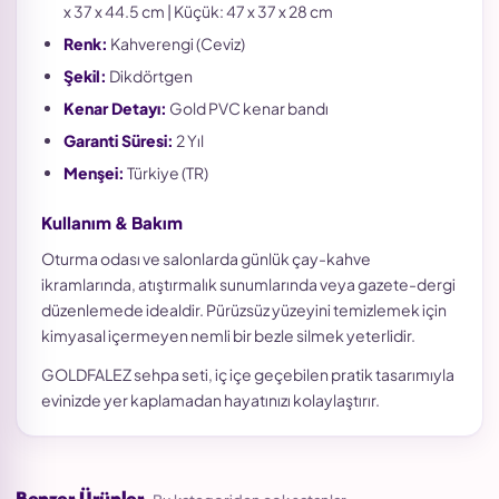
x 37 x 44.5 cm | Küçük: 47 x 37 x 28 cm
Renk:
Kahverengi (Ceviz)
Şekil:
Dikdörtgen
Kenar Detayı:
Gold PVC kenar bandı
Garanti Süresi:
2 Yıl
Menşei:
Türkiye (TR)
Kullanım & Bakım
Oturma odası ve salonlarda günlük çay-kahve
ikramlarında, atıştırmalık sunumlarında veya gazete-dergi
düzenlemede idealdir. Pürüzsüz yüzeyini temizlemek için
kimyasal içermeyen nemli bir bezle silmek yeterlidir.
GOLDFALEZ sehpa seti, iç içe geçebilen pratik tasarımıyla
evinizde yer kaplamadan hayatınızı kolaylaştırır.
Benzer Ürünler