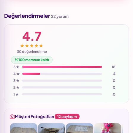
Değerlendirmeler
22 yorum
4.7
★★★★★
30 değerlendirme
%100
memnun kaldı
5 ★
18
4 ★
4
3 ★
0
2 ★
0
1 ★
0
Müşteri Fotoğrafları
12 paylaşım