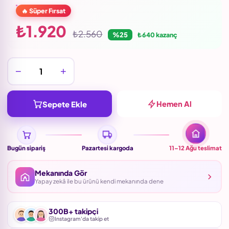
🔥 Süper Fırsat
₺1.920
₺2.560
%25
₺640 kazanç
−
+
Sepete Ekle
Hemen Al
Bugün sipariş
Pazartesi kargoda
11–12 Ağu
teslimat
Mekanında Gör
Yapay zekâ ile bu ürünü kendi mekanında dene
300B+ takipçi
Instagram'da takip et