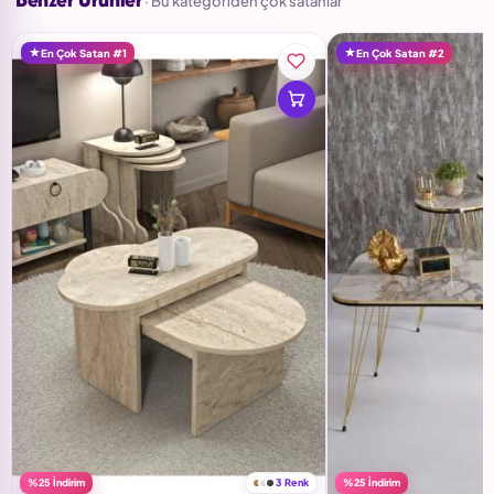
· Bu kategoriden çok satanlar
En Çok Satan #1
En Çok Satan #2
%25 İndirim
3 Renk
%25 İndirim