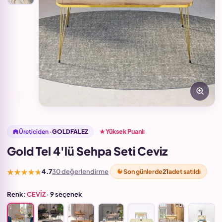
Yüksek Puanlı
Üreticiden ·
GOLDFALEZ
Gold Tel 4'lü Sehpa Seti Ceviz
★★★★★
Son günlerde
21
adet satıldı
4.7
30 değerlendirme
Renk:
CEVİZ
· 9 seçenek