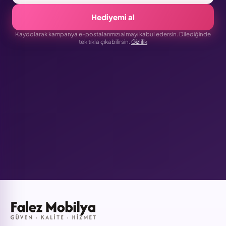
Hediyemi al
Kaydolarak kampanya e-postalarımızı almayı kabul edersin. Dilediğinde
tek tıkla çıkabilirsin.
Gizlilik