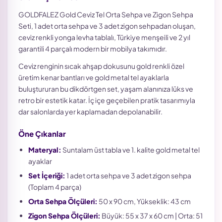
GOLDFALEZ Gold Ceviz Tel Orta Sehpa ve Zigon Sehpa
Seti, 1 adet orta sehpa ve 3 adet zigon sehpadan oluşan,
ceviz renkli yonga levha tablalı, Türkiye menşeili ve 2 yıl
garantili 4 parçalı modern bir mobilya takımıdır.
Ceviz renginin sıcak ahşap dokusunu gold renkli özel
üretim kenar bantları ve gold metal tel ayaklarla
buluştururan bu dikdörtgen set, yaşam alanınıza lüks ve
retro bir estetik katar. İç içe geçebilen pratik tasarımıyla
dar salonlarda yer kaplamadan depolanabilir.
Öne Çıkanlar
Materyal:
Suntalam üst tabla ve 1. kalite gold metal tel
ayaklar
Set İçeriği:
1 adet orta sehpa ve 3 adet zigon sehpa
(Toplam 4 parça)
Orta Sehpa Ölçüleri:
50 x 90 cm, Yükseklik: 43 cm
Zigon Sehpa Ölçüleri:
Büyük: 55 x 37 x 60 cm | Orta: 51