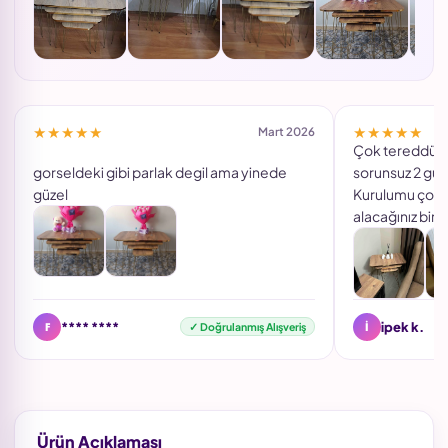
★★★★★
★★★★★
Mart 2026
Çok tereddüt e
gorseldeki gibi parlak degil ama yinede
sorunsuz 2 günde kargo elimize ulaştı.
güzel
Kurulumu çok 
alacağınız bir 
F
İ
**** ****
ipek k.
✓ Doğrulanmış Alışveriş
Ürün Açıklaması