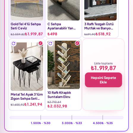
Gold Tel 4'lü Sehpa
C Sehpa
3 Raflı Tezgah Üstü
Seti Ceviz
Ayarlanabilir Yan
Mutfak ve Banyo
Sehpa Suntalam
Düzenleyici Raf
₺1.919,87
₺498
₺518,92
₺2.559,82
₺691,90
Kahverengi
Bendir Siyah
Liste toplamı
₺1.919,87
Hepsini Sepete
Ekle
10 Raflı Kitaplık
Metal Tel Ayak 3'lüm
Suntalam Ekru
Zigon Sehpa Seti
₺2.710,64
Suntalam Bendir
₺1.241,94
₺1.655,92
₺2.032,98
Siyah
1.500₺ ·
%30
3.000₺ ·
%33
4.500₺ ·
%35