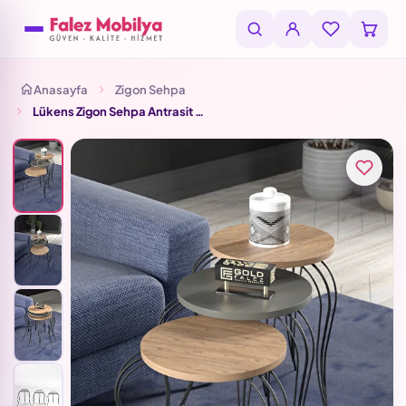
Anasayfa
Zigon Sehpa
Lükens Zigon Sehpa Antrasit Gri 3'lü