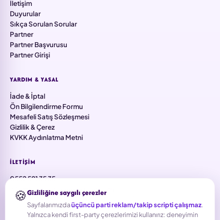
İletişim
Duyurular
Sıkça Sorulan Sorular
Partner
Partner Başvurusu
Partner Girişi
YARDIM & YASAL
İade & İptal
Ön Bilgilendirme Formu
Mesafeli Satış Sözleşmesi
Gizlilik & Çerez
KVKK Aydınlatma Metni
İLETIŞIM
0552 591 35 35
info@falezmobilyaaksesuar.com
🍪
Gizliliğine saygılı çerezler
Aşık Veysel Mah. 5733 Sk. No:91/8 İç Kapı No: Z1, 35380 Karabağlar
Sayfalarımızda
üçüncü parti reklam/takip scripti çalışmaz
.
/ İzmir
Yalnızca kendi first-party çerezlerimizi kullanırız: deneyimin