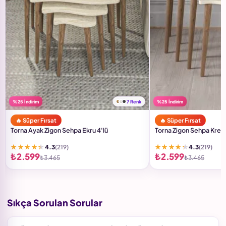
%25 İndirim
7 Renk
%25 İndirim
🔥 Süper Fırsat
🔥 Süper Fırsat
Torna Ayak Zigon Sehpa Ekru 4'lü
Torna Zigon Sehpa Krem 
★★★★★
★★★★★
4.3
(219)
4.3
(219)
₺2.599
₺2.599
₺3.465
₺3.465
Sıkça Sorulan Sorular