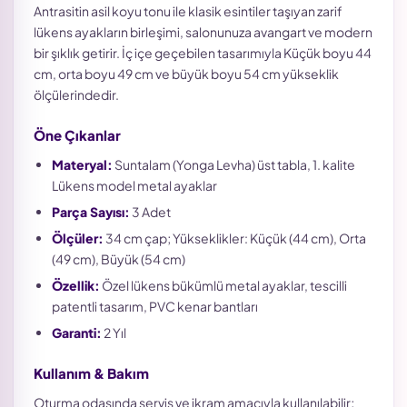
Antrasitin asil koyu tonu ile klasik esintiler taşıyan zarif
lükens ayakların birleşimi, salonunuza avangart ve modern
bir şıklık getirir. İç içe geçebilen tasarımıyla Küçük boyu 44
cm, orta boyu 49 cm ve büyük boyu 54 cm yükseklik
ölçülerindedir.
Öne Çıkanlar
Materyal:
Suntalam (Yonga Levha) üst tabla, 1. kalite
Lükens model metal ayaklar
Parça Sayısı:
3 Adet
Ölçüler:
34 cm çap; Yükseklikler: Küçük (44 cm), Orta
(49 cm), Büyük (54 cm)
Özellik:
Özel lükens bükümlü metal ayaklar, tescilli
patentli tasarım, PVC kenar bantları
Garanti:
2 Yıl
Kullanım & Bakım
Oturma odasında servis ve ikram amacıyla kullanılabilir;