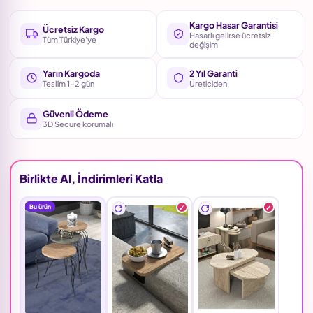
Kargo Hasar Garantisi
Ücretsiz Kargo
Hasarlı gelirse ücretsiz
Tüm Türkiye'ye
değişim
Yarın Kargoda
2 Yıl Garanti
Teslim 1-2 gün
Üreticiden
Güvenli Ödeme
3D Secure korumalı
Birlikte Al, İndirimleri Katla
Bu ürün