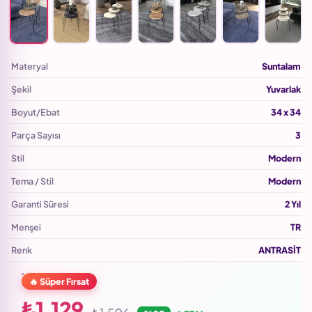
Materyal
Suntalam
Şekil
Yuvarlak
Boyut/Ebat
34 x 34
Parça Sayısı
3
Stil
Modern
Tema / Stil
Modern
Garanti Süresi
2 Yıl
Menşei
TR
Renk
ANTRASİT
🔥 Süper Fırsat
₺1.129