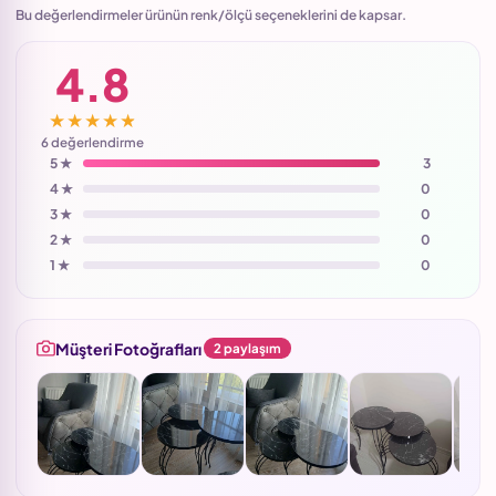
Bu değerlendirmeler ürünün renk/ölçü seçeneklerini de kapsar.
4.8
★★★★★
6 değerlendirme
5 ★
3
4 ★
0
3 ★
0
2 ★
0
1 ★
0
Müşteri Fotoğrafları
2 paylaşım