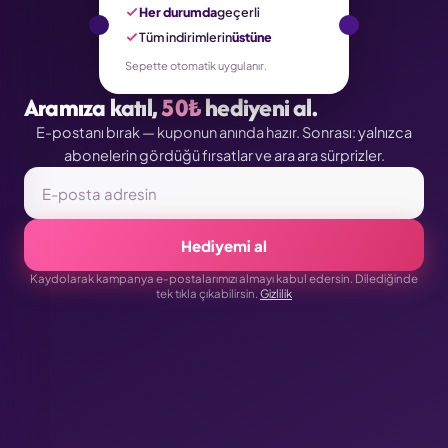
Her durumda
geçerli
Tüm indirimlerin
üstüne
Sepette otomatik uygulanır.
Aramıza katıl,
50₺
hediyeni al.
E-postanı bırak — kuponun anında hazır. Sonrası: yalnızca
abonelerin gördüğü fırsatlar ve ara ara sürprizler.
Hediyemi al
Kaydolarak kampanya e-postalarımızı almayı kabul edersin. Dilediğinde
tek tıkla çıkabilirsin.
Gizlilik