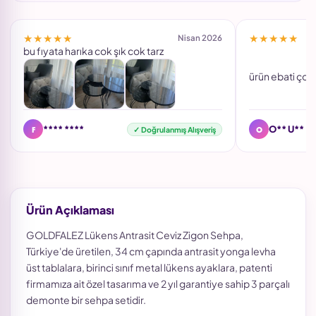
★★★★★
★★★★★
Nisan 2026
bu fıyata harıka cok şık cok tarz
ürün ebati çok
F
O
**** ****
O** U**
✓ Doğrulanmış Alışveriş
Ürün Açıklaması
GOLDFALEZ Lükens Antrasit Ceviz Zigon Sehpa,
Türkiye'de üretilen, 34 cm çapında antrasit yonga levha
üst tablalara, birinci sınıf metal lükens ayaklara, patenti
firmamıza ait özel tasarıma ve 2 yıl garantiye sahip 3 parçalı
demonte bir sehpa setidir.