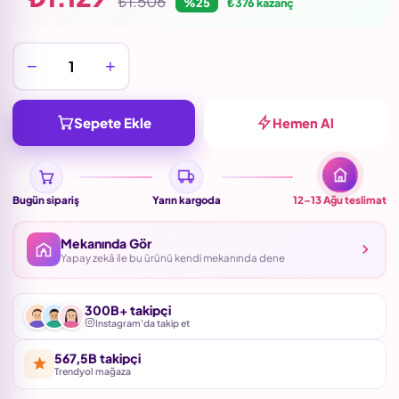
₺1.506
%25
₺376 kazanç
−
+
Sepete Ekle
Hemen Al
Bugün sipariş
Yarın kargoda
12–13 Ağu
teslimat
Mekanında Gör
Yapay zekâ ile bu ürünü kendi mekanında dene
300B+ takipçi
Instagram'da takip et
567,5B takipçi
Trendyol mağaza