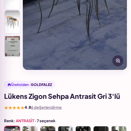
Üreticiden ·
GOLDFALEZ
Lükens Zigon Sehpa Antrasit Gri 3'lü
★★★★★
4.8
6 değerlendirme
Renk:
ANTRASİT
· 7 seçenek