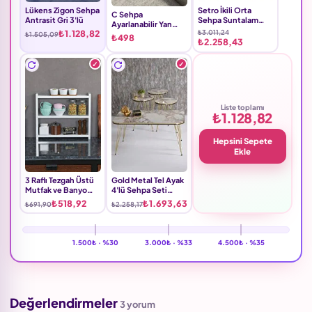
Lükens Zigon Sehpa
Setro İkili Orta
C Sehpa
Antrasit Gri 3'lü
Sehpa Suntalam
Ayarlanabilir Yan
Ekru
₺1.128,82
₺3.011,24
Sehpa Suntalam
₺1.505,09
₺498
₺2.258,43
Kahverengi
Liste toplamı
₺1.128,82
Hepsini Sepete
Ekle
3 Raflı Tezgah Üstü
Gold Metal Tel Ayak
Mutfak ve Banyo
4'lü Sehpa Seti
Organizeri Beyaz
Suntalam Efes
₺518,92
₺1.693,63
₺691,90
₺2.258,17
Beyaz
1.500₺ ·
%30
3.000₺ ·
%33
4.500₺ ·
%35
Değerlendirmeler
3 yorum