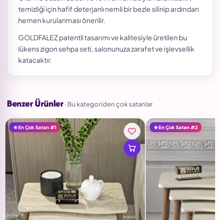
temizliği için hafif deterjanlı nemli bir bezle silinip ardından
hemen kurulanması önerilir.
GOLDFALEZ patentli tasarımı ve kalitesiyle üretilen bu
lükens zigon sehpa seti, salonunuza zarafet ve işlevsellik
katacaktır.
Benzer Ürünler
· Bu kategoriden çok satanlar
En Çok Satan #1
En Çok Satan #2