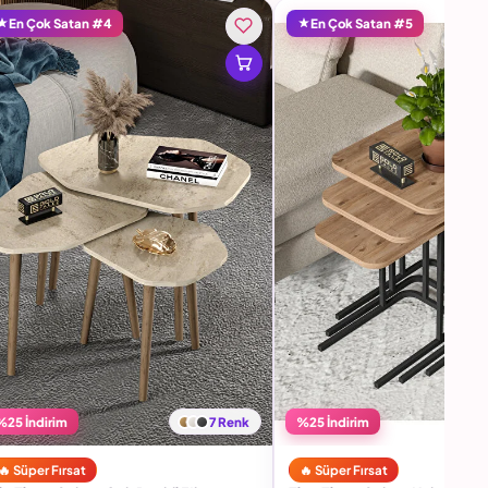
En Çok Satan #4
En Çok Satan #5
%25 İndirim
7 Renk
%25 İndirim
🔥 Süper Fırsat
🔥 Süper Fırsat