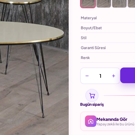
Materyal
Boyut/Ebat
Stil
Garanti Süresi
Renk
−
+
Bugün sipariş
Mekanında Gör
Yapay zekâ ile bu ürün