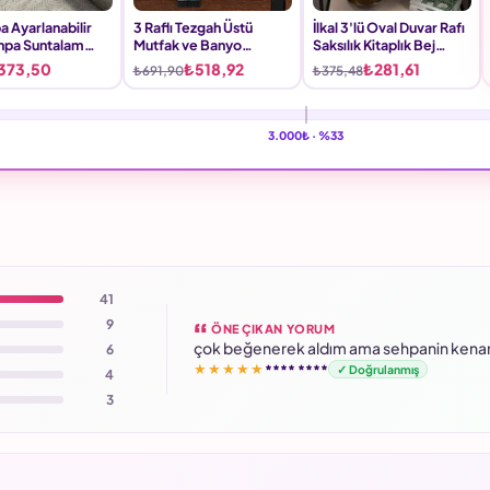
 Ayarlanabilir
3 Raflı Tezgah Üstü
İlkal 3'lü Oval Duvar Rafı
hpa Suntalam
Mutfak ve Banyo
Saksılık Kitaplık Bej
engi
Organizeri Beyaz
Krem 115 cm
373,50
₺518,92
₺281,61
₺691,90
₺375,48
3.000₺ ·
%33
41
9
ÖNE ÇIKAN YORUM
çok beğenerek aldım ama sehpanin kenarı 
6
★★★★★
**** ****
✓ Doğrulanmış
4
3