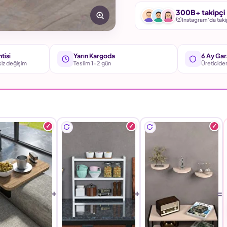
300B+ takipçi
Instagram'da taki
tisi
Yarın Kargoda
6 Ay Gar
siz değişim
Teslim 1-2 gün
Üreticide