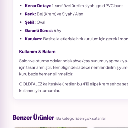
Kenar Detayı:
1. sınıf özel üretim siyah-gold PVC bant
Renk:
Bej (Krem) ve Siyah / Altın
Şekil:
Oval
Garanti Süresi:
6 Ay
Kurulum:
Basit el aletleriyle hızlı kurulum için gerekli mo
Kullanım & Bakım
Salon ve oturma odalarında kahve/çay sunumu yapmak ya da
için tasarlanmıştır. Temizliğinde sadece nemlendirilmiş yum
kuru bezle hemen silinmelidir.
GOLDFALEZ kalitesiyle üretilen bu 4'lü elips krem sehpa seti,
kullanımıyla tamamlar.
Benzer Ürünler
· Bu kategoriden çok satanlar