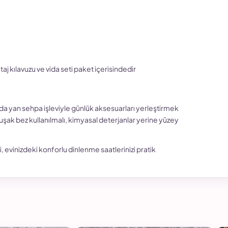
ntaj kılavuzu ve vida seti paket içerisindedir
 yan sehpa işleviyle günlük aksesuarları yerleştirmek
uşak bez kullanılmalı, kimyasal deterjanlar yerine yüzey
 evinizdeki konforlu dinlenme saatlerinizi pratik