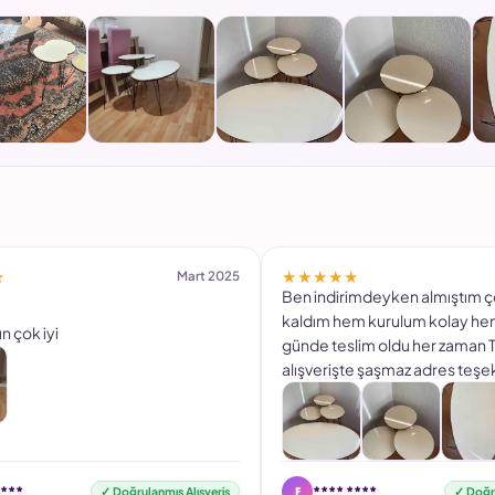
★
★★★★★
Mart 2025
Ben indirimdeyken almıştım
kaldım hem kurulum kolay hem 
n çok iyi
günde teslim oldu her zaman T
alışverişte şaşmaz adres teşe
F
****
**** ****
✓ Doğrulanmış Alışveriş
✓ Doğru