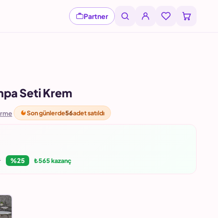
Partner
ehpa Seti Krem
Son günlerde
56
adet satıldı
irme
9
%25
₺565 kazanç