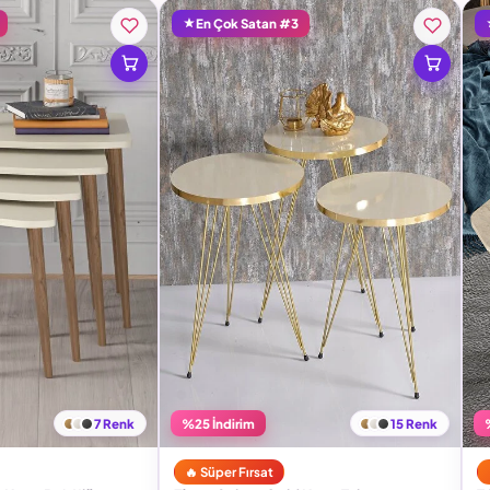
En Çok Satan #3
7 Renk
%25 İndirim
15 Renk
🔥 Süper Fırsat