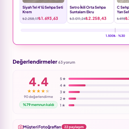
Siyah Tel 4'lü Sehpa Seti
Setro İkili Orta Sehpa
C Sehpa
Krem
Suntalam Ekru
Yan Se
Kahver
₺1.693,63
₺2.258,43
₺
₺2.258,17
₺3.011,24
₺498
1.500₺ ·
%30
Değerlendirmeler
63 yorum
4.4
5 ★
4 ★
★★★★★
3 ★
90 değerlendirme
2 ★
%79
memnun kaldı
1 ★
Müşteri Fotoğrafları
22 paylaşım