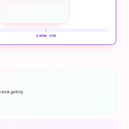
4.500₺ ·
%35
kırık gelmiş