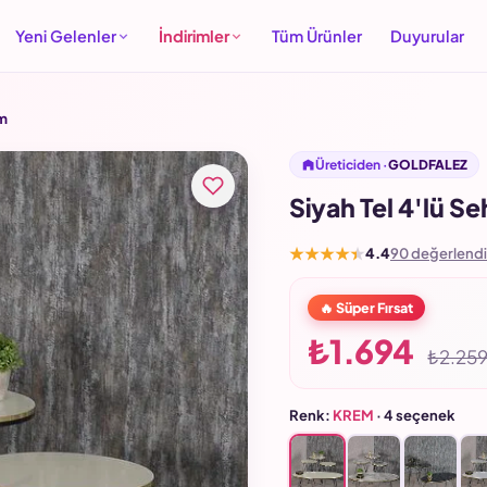
Yeni Gelenler
İndirimler
Tüm Ürünler
Duyurular
em
Üreticiden ·
GOLDFALEZ
Siyah Tel 4'lü S
★★★★★
4.4
90 değerlend
🔥 Süper Fırsat
₺1.694
₺2.25
Renk:
KREM
· 4 seçenek