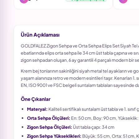
Ürün Açıklaması
GOLDFALEZ Zigon Sehpa ve Orta Sehpa Elips Set Siyah Tel A
ebatlarında elips orta sehpa ile 34 cm üst tabla çapına ve sı
zigon sehpadan oluşan, 6 ay garantili 4 parçalı modern bir se
Krem bej tonlarının sakinliğini siyah metal tel ayakların ve go
yaşam alanınıza retro ve modern esintileri taşır. Kenarları 1. 
EN, ISO 9001 ve FSC belgeli suntalam tablaları sayesinde da
Öne Çıkanlar
Materyal:
Kaliteli sertifikalı suntalam üst tabla ve 1. sınıf 
Orta Sehpa Ölçüleri:
En: 50 cm, Boy: 90 cm, Yükseklik
Zigon Sehpa Ölçüleri:
Üst tabla çapı: 34 cm
Zigon Sehpa Yükseklikleri:
Büyük: 55 cm, Orta: 51 cm, 