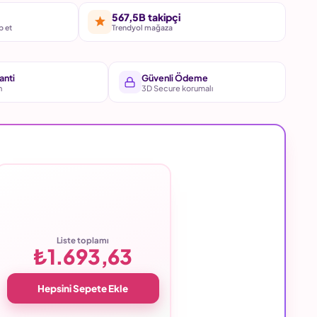
567,5B takipçi
p et
Trendyol mağaza
anti
Güvenli Ödeme
n
3D Secure korumalı
Liste toplamı
₺1.693,63
Hepsini Sepete Ekle