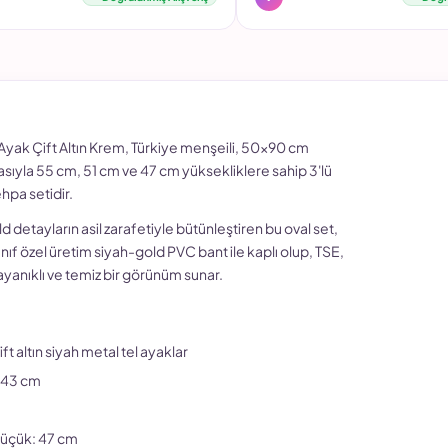
yak Çift Altın Krem, Türkiye menşeili, 50x90 cm
rasıyla 55 cm, 51 cm ve 47 cm yüksekliklere sahip 3'lü
hpa setidir.
ld detayların asil zarafetiyle bütünleştiren bu oval set,
sınıf özel üretim siyah-gold PVC bant ile kaplı olup, TSE,
yanıklı ve temiz bir görünüm sunar.
çift altın siyah metal tel ayaklar
: 43 cm
Küçük: 47 cm