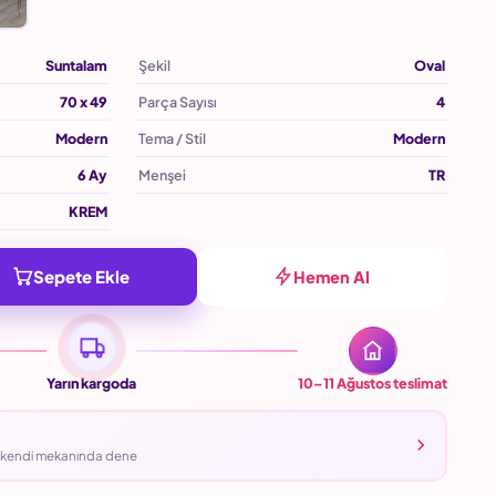
Suntalam
Şekil
Oval
70 x 49
Parça Sayısı
4
Modern
Tema / Stil
Modern
6 Ay
Menşei
TR
KREM
Sepete Ekle
Hemen Al
Yarın kargoda
10–11 Ağustos
teslimat
ü kendi mekanında dene