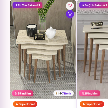
En Çok Satan #1
En Çok Satan #2
%25 İndirim
7 Renk
%25 İndirim
🔥 Süper Fırsat
🔥 Süper Fırsat