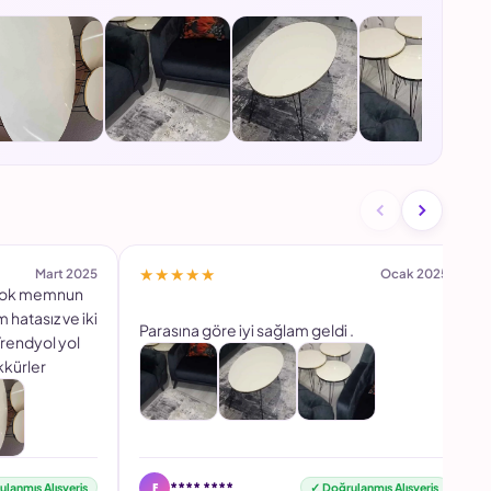
★★★★★
Mart 2025
Ocak 2025
 çok memnun
hatasız ve iki
Parasına göre iyi sağlam geldi .
rendyol yol
kkürler
F
**** ****
lanmış Alışveriş
✓ Doğrulanmış Alışveriş