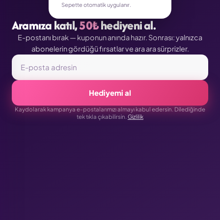
Sepette otomatik uygulanır.
Aramıza katıl,
50₺
hediyeni al.
E-postanı bırak — kuponun anında hazır. Sonrası: yalnızca
abonelerin gördüğü fırsatlar ve ara ara sürprizler.
Hediyemi al
Kaydolarak kampanya e-postalarımızı almayı kabul edersin. Dilediğinde
tek tıkla çıkabilirsin.
Gizlilik