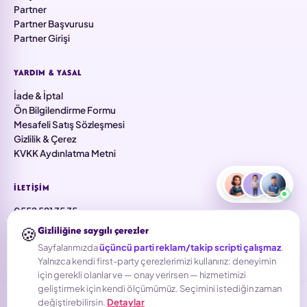
Partner
Partner Başvurusu
Partner Girişi
YARDIM & YASAL
İade & İptal
Ön Bilgilendirme Formu
Mesafeli Satış Sözleşmesi
Gizlilik & Çerez
KVKK Aydınlatma Metni
İLETIŞIM
0552 591 35 35
info@falezmobilyaaksesuar.com
🍪
Gizliliğine saygılı çerezler
Aşık Veysel Mah. 5733 Sk. No:91/8 İç Kapı No: Z1, 35380 Karabağlar
Sayfalarımızda
üçüncü parti reklam/takip scripti çalışmaz
.
/ İzmir
Yalnızca kendi first-party çerezlerimizi kullanırız: deneyimin
için gerekli olanlar ve — onay verirsen — hizmetimizi
geliştirmek için kendi ölçümümüz. Seçimini istediğin zaman
© 2026 Falez · Tüm hakları saklıdır.
değiştirebilirsin.
Detaylar