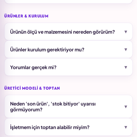
ÜRÜNLER & KURULUM
▾
Ürünün ölçü ve malzemesini nereden görürüm?
▾
Ürünler kurulum gerektiriyor mu?
▾
Yorumlar gerçek mi?
ÜRETICI MODELI & TOPTAN
Neden 'son ürün', 'stok bitiyor' uyarısı
▾
görmüyorum?
▾
İşletmem için toptan alabilir miyim?