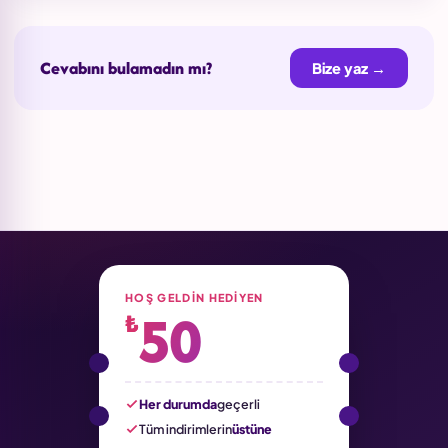
Cevabını bulamadın mı?
Bize yaz →
HOŞ GELDIN HEDIYEN
50
₺
Her durumda
geçerli
Tüm indirimlerin
üstüne