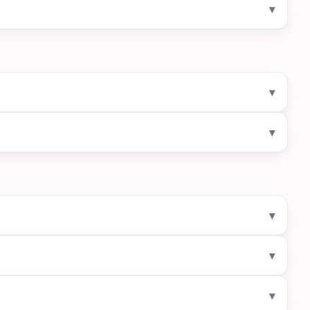
▾
▾
▾
▾
▾
▾