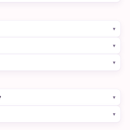
▾
▾
▾
▾
?
▾