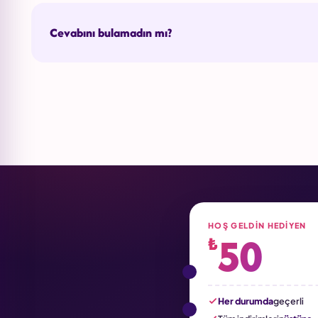
Cevabını bulamadın mı?
HOŞ GELDIN HEDIYEN
50
₺
Her durumda
geçerli