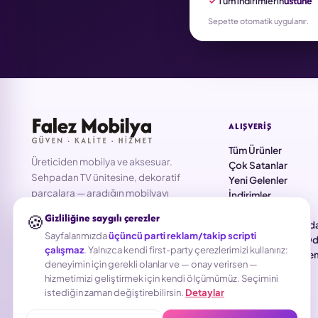
Tüm indirimlerin
üstüne
Sepette otomatik uygulanır.
ALIŞVERIŞ
Tüm Ürünler
Üreticiden mobilya ve aksesuar.
Çok Satanlar
Sehpadan TV ünitesine, dekoratif
Yeni Gelenler
parçalara — aradığın mobilyayı
İndirimler
doğrudan üreticiden, uygun fiyata.
Bahçe & Balkon
🍪
Gizliliğine saygılı çerezler
Çocuk & Bebek Oda
Sayfalarımızda
üçüncü parti reklam/takip scripti
Mutfak & Yemek Od
Partner ol →
çalışmaz
. Yalnızca kendi first-party çerezlerimizi kullanırız:
Dolaplar & Düzenl
deneyimin için gerekli olanlar ve — onay verirsen —
Kitaplık & Raflar
hizmetimizi geliştirmek için kendi ölçümümüz. Seçimini
istediğin zaman değiştirebilirsin.
Detaylar