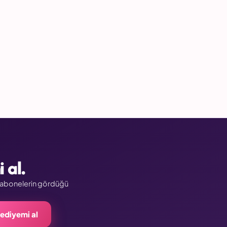
 al.
a abonelerin gördüğü
ediyemi al