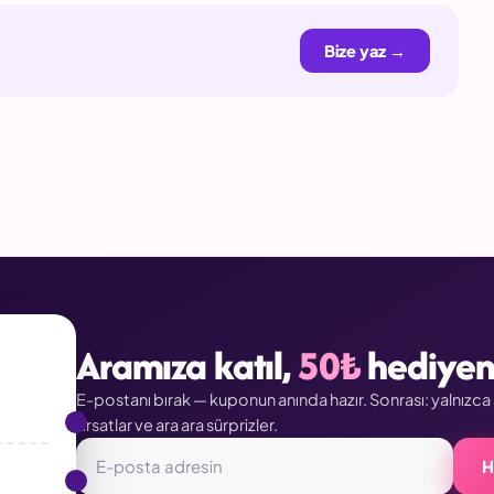
Bize yaz →
Aramıza katıl,
50₺
hediyeni
E-postanı bırak — kuponun anında hazır. Sonrası: yalnızc
fırsatlar ve ara ara sürprizler.
H