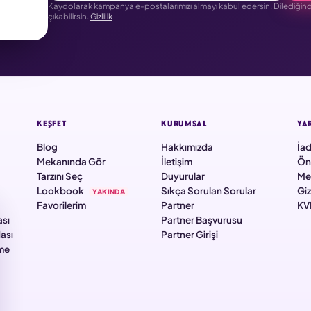
Kaydolarak kampanya e-postalarımızı almayı kabul edersin. Dilediğinde
çıkabilirsin.
Gizlilik
KEŞFET
KURUMSAL
YA
Blog
Hakkımızda
İad
Mekanında Gör
İletişim
Ön
Tarzını Seç
Duyurular
Mes
Lookbook
Sıkça Sorulan Sorular
Giz
YAKINDA
Favorilerim
Partner
KV
sı
Partner Başvurusu
ası
Partner Girişi
eme