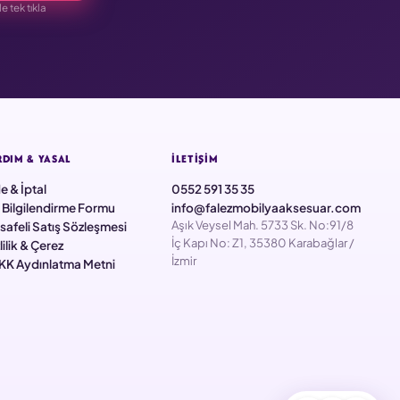
 tek tıkla
RDIM & YASAL
İLETIŞIM
e & İptal
0552 591 35 35
 Bilgilendirme Formu
info@falezmobilyaaksesuar.com
Aşık Veysel Mah. 5733 Sk. No:91/8
afeli Satış Sözleşmesi
İç Kapı No: Z1, 35380 Karabağlar /
lilik & Çerez
İzmir
KK Aydınlatma Metni