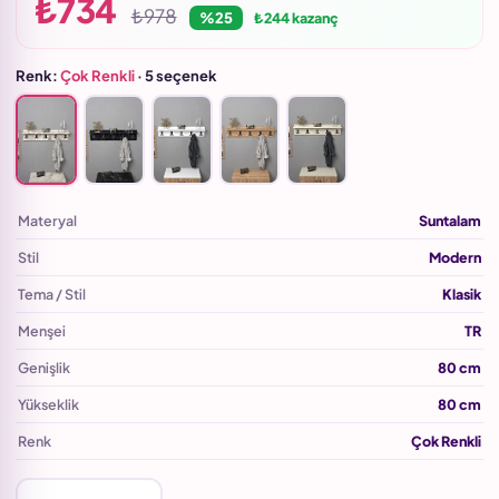
₺734
₺978
%25
₺244 kazanç
Renk:
Çok Renkli
· 5 seçenek
Materyal
Suntalam
Stil
Modern
Tema / Stil
Klasik
Menşei
TR
Genişlik
80 cm
Yükseklik
80 cm
Renk
Çok Renkli