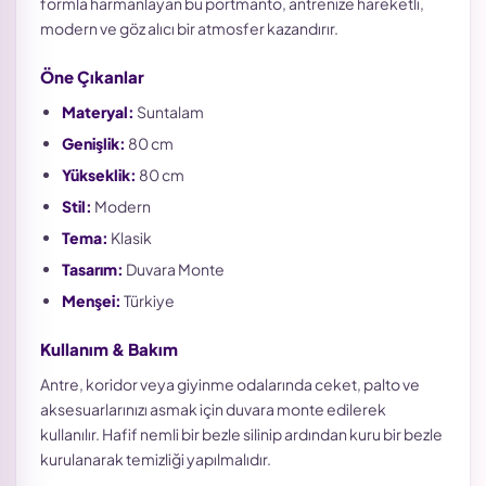
formla harmanlayan bu portmanto, antrenize hareketli,
modern ve göz alıcı bir atmosfer kazandırır.
Öne Çıkanlar
Materyal:
Suntalam
Genişlik:
80 cm
Yükseklik:
80 cm
Stil:
Modern
Tema:
Klasik
Tasarım:
Duvara Monte
Menşei:
Türkiye
Kullanım & Bakım
Antre, koridor veya giyinme odalarında ceket, palto ve
aksesuarlarınızı asmak için duvara monte edilerek
kullanılır. Hafif nemli bir bezle silinip ardından kuru bir bezle
kurulanarak temizliği yapılmalıdır.