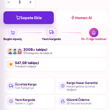
−
+
Sepete Ekle
Hemen Al
Bugün sipariş
Yarın kargoda
10–11 Ağu
teslimat
300B+ takipçi
Instagram'da takip et
567,5B takipçi
Trendyol mağaza
Kargo Hasar Garantisi
Ücretsiz Kargo
Hasarlı gelirse ücretsiz
Tüm Türkiye'ye
değişim
Yarın Kargoda
Güvenli Ödeme
Teslim 1-2 gün
3D Secure korumalı