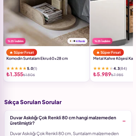
%25 İndirim
4 Renk
%25 İndirim
🔥 Süper Fırsat
🔥 Süper Fırsat
Komodin Suntalam Ekru 60x28 cm
Metal Kahve Köşesi Kah
★★★★★
★★★★★
5.0
(1)
4.3
(84)
₺1.355
₺5.989
₺1.806
₺7.985
Sıkça Sorulan Sorular
Duvar Askılığı Çok Renkli 80 cm hangi malzemeden
üretilmiştir?
Duvar Askılığı Çok Renkli 80 cm, Suntalam malzemeden