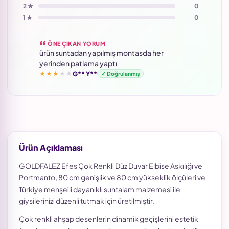
2 ★
0
1 ★
0
ÖNE ÇIKAN YORUM
ürün suntadan yapılmış montasda her
yerinden patlama yaptı
★★★★★
G** Y**
✓ Doğrulanmış
Ürün Açıklaması
GOLDFALEZ Efes Çok Renkli Düz Duvar Elbise Askılığı ve
Portmanto, 80 cm genişlik ve 80 cm yükseklik ölçüleri ve
Türkiye menşeili dayanıklı suntalam malzemesi ile
giysilerinizi düzenli tutmak için üretilmiştir.
Çok renkli ahşap desenlerin dinamik geçişlerini estetik