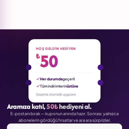
HOŞ GELDIN HEDIYEN
50
₺
Her durumda
geçerli
Tüm indirimlerin
üstüne
Sepette otomatik uygulanır.
Aramıza katıl,
50₺
hediyeni al.
E-postanı bırak — kuponun anında hazır. Sonrası: yalnızca
abonelerin gördüğü fırsatlar ve ara ara sürprizler.