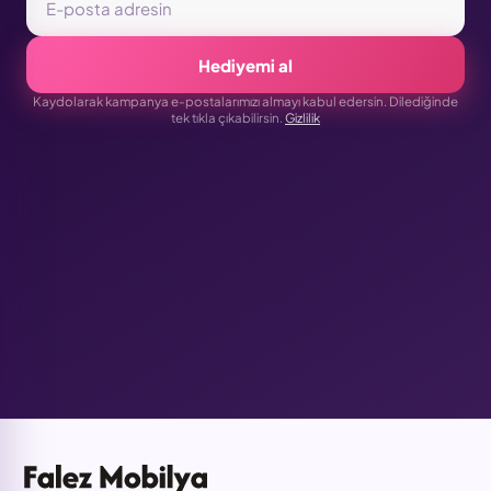
Hediyemi al
Kaydolarak kampanya e-postalarımızı almayı kabul edersin. Dilediğinde
tek tıkla çıkabilirsin.
Gizlilik