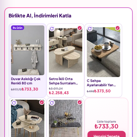
Birlikte Al, İndirimleri Katla
Bu ürün
Duvar Askılığı Çok
Setro İkili Orta
C Sehpa
Renkli 80 cm
Sehpa Suntalam
Ayarlanabilir Yan
Ekru
₺733,30
₺3.011,24
Sehpa Suntalam
₺977,73
₺373,50
₺498
₺2.258,43
Kahverengi
Liste toplamı
₺733,30
Hepsini Sepete