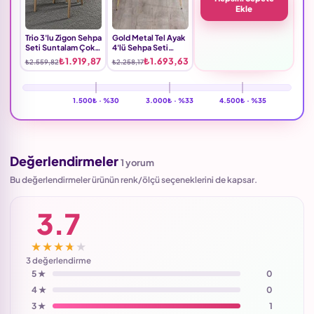
Ekle
Trio 3'lu Zigon Sehpa
Gold Metal Tel Ayak
Seti Suntalam Çok
4'lü Sehpa Seti
Renkli
Suntalam Bendir
₺1.919,87
₺1.693,63
₺2.559,82
₺2.258,17
Siyah
1.500₺ ·
%30
3.000₺ ·
%33
4.500₺ ·
%35
Değerlendirmeler
1 yorum
Bu değerlendirmeler ürünün renk/ölçü seçeneklerini de kapsar.
3.7
★★★★★
3 değerlendirme
5 ★
0
4 ★
0
3 ★
1