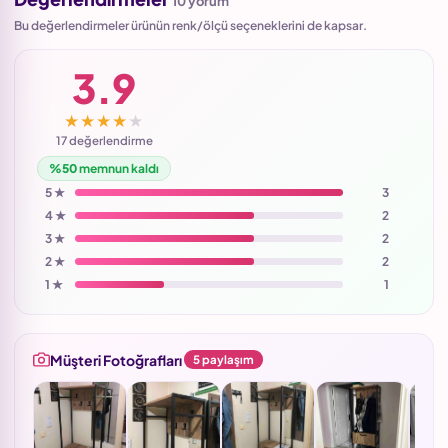
10 yorum
Bu değerlendirmeler ürünün renk/ölçü seçeneklerini de kapsar.
3.9
★★★★★
17 değerlendirme
%50
memnun kaldı
5 ★
3
4 ★
2
3 ★
2
2 ★
2
1 ★
1
Müşteri Fotoğrafları
5 paylaşım