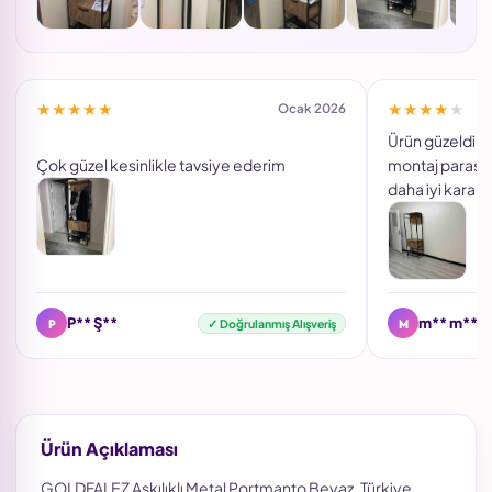
★★★★★
★★★★★
Ocak 2026
Ürün güzeldir 
Çok güzel kesinlikle tavsiye ederim
montaj parasıd
daha iyi karar 
P
M
P** Ş**
m** m**
✓ Doğrulanmış Alışveriş
Ürün Açıklaması
GOLDFALEZ Askılıklı Metal Portmanto Beyaz, Türkiye