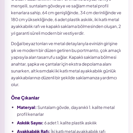
menşeili, suntalam gövdeye ve sağlam metal profil
kenarlara sahip, 64 cm genişliğinde, 34 cm derinliğinde ve
180 cm yüksekliğinde, 6 adet plastik askılık, iki katlı metal
ayakkabılık rafı ve kapaklı saklama bölmesinden oluşan, 2
yıl garanti süreli modern bir vestiyerdir.
Doğal beyaz tonları ve metal detaylarıyla evinizin girişine
şık ve modern bir düzen getiren bu portmanto, çok amaçlı
yapısıyla alan tasarrufu sağlar. Kapaklı saklama bölmesi
anahtar, şapka ve çantalar için ekstra depolama alanı
sunarken, alt kısımdaki iki katlı metal ayakkabılık günlük
ayakkabılarınızı düzenli bir şekilde saklamanıza yardımcı
olur.
Öne Çıkanlar
Materyal:
Suntalam gövde, dayanıklı 1. kalite metal
profil kenarlar
Askılık Sayısı:
6 adet 1. kalite plastik askılık
Ayakkabılık Rafı:
İki katlı metal ayakkabılık rafı