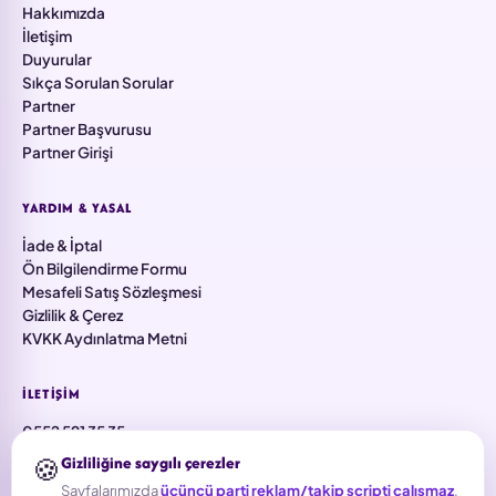
Hakkımızda
İletişim
Duyurular
Sıkça Sorulan Sorular
Partner
Partner Başvurusu
Partner Girişi
YARDIM & YASAL
İade & İptal
Ön Bilgilendirme Formu
Mesafeli Satış Sözleşmesi
Gizlilik & Çerez
KVKK Aydınlatma Metni
İLETIŞIM
0552 591 35 35
info@falezmobilyaaksesuar.com
🍪
Gizliliğine saygılı çerezler
Aşık Veysel Mah. 5733 Sk. No:91/8 İç Kapı No: Z1, 35380 Karabağlar
Sayfalarımızda
üçüncü parti reklam/takip scripti çalışmaz
.