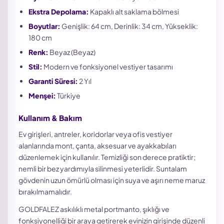
Ekstra Depolama:
Kapaklı alt saklama bölmesi
Boyutlar:
Genişlik: 64 cm, Derinlik: 34 cm, Yükseklik:
180 cm
Renk:
Beyaz (Beyaz)
Stil:
Modern ve fonksiyonel vestiyer tasarımı
Garanti Süresi:
2 Yıl
Menşei:
Türkiye
Kullanım & Bakım
Ev girişleri, antreler, koridorlar veya ofis vestiyer
alanlarında mont, çanta, aksesuar ve ayakkabıları
düzenlemek için kullanılır. Temizliği son derece pratiktir;
nemli bir bez yardımıyla silinmesi yeterlidir. Suntalam
gövdenin uzun ömürlü olması için suya ve aşırı neme maruz
bırakılmamalıdır.
GOLDFALEZ askılıklı metal portmanto, şıklığı ve
fonksiyonelliği bir araya getirerek evinizin girişinde düzenli