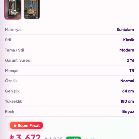
Materyal
Suntalam
Stil
Klasik
Tema / Stil
Modern
Garanti Süresi
2 Yıl
Menşei
TR
Özellik
Normal
Genişlik
64 cm
Yükseklik
180 cm
Renk
Beyaz
🔥 Süper Fırsat
₺3.672