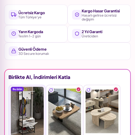
Kargo Hasar Garantisi
Ücretsiz Kargo
Hasarlı gelirse ücretsiz
Tüm Türkiye'ye
değişim
Yarın Kargoda
2 Yıl Garanti
Teslim 1-2 gün
Üreticiden
Güvenli Ödeme
3D Secure korumalı
Birlikte Al, İndirimleri Katla
Bu ürün