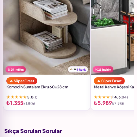
%25 İndirim
4 Renk
%25 İndirim
🔥 Süper Fırsat
🔥 Süper Fırsat
Komodin Suntalam Ekru 60x28 cm
Metal Kahve Köşesi Kah
★★★★★
★★★★★
5.0
(1)
4.3
(84)
₺1.355
₺5.989
₺1.806
₺7.985
Sıkça Sorulan Sorular