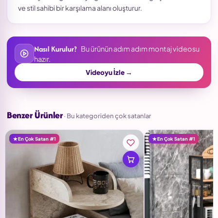
ve stil sahibi bir karşılama alanı oluşturur.
Nasıl Kurulur?
Bu ürünün adım adım montaj videosu
hazır.
Videoyu İzle →
Benzer Ürünler
· Bu kategoriden çok satanlar
En Çok Satan #1
En Çok Satan #1