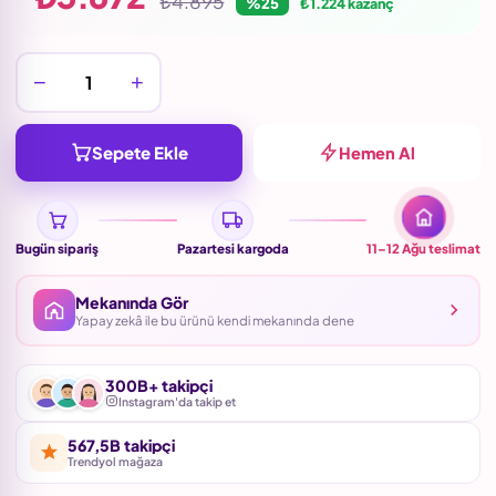
₺4.895
%25
₺1.224 kazanç
−
+
Sepete Ekle
Hemen Al
Bugün sipariş
Pazartesi kargoda
11–12 Ağu
teslimat
Mekanında Gör
Yapay zekâ ile bu ürünü kendi mekanında dene
300B+ takipçi
Instagram'da takip et
567,5B takipçi
Trendyol mağaza