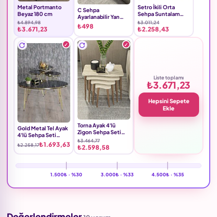
Metal Portmanto
Setro İkili Orta
C Sehpa
Beyaz 180 cm
Sehpa Suntalam
Ayarlanabilir Yan
Ekru
₺4.894,98
₺3.011,24
Sehpa Suntalam
₺498
₺3.671,23
₺2.258,43
Kahverengi
Liste toplamı
₺3.671,23
Hepsini Sepete
Ekle
Torna Ayak 4'lü
Gold Metal Tel Ayak
Zigon Sehpa Seti
4'lü Sehpa Seti
Suntalam Ekru
₺3.464,77
Suntalam Bendir
₺1.693,63
₺2.258,17
₺2.598,58
Siyah
1.500₺ ·
%30
3.000₺ ·
%33
4.500₺ ·
%35
Değerlendirmeler