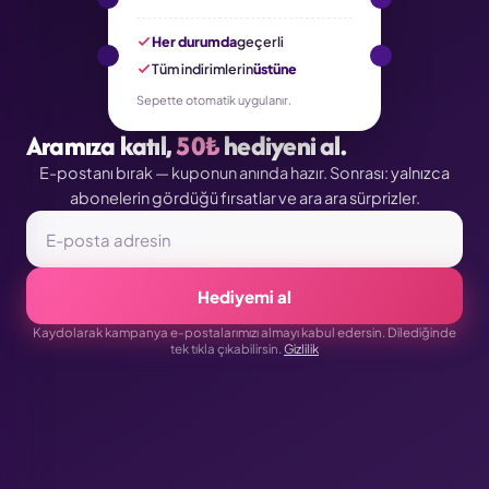
Her durumda
geçerli
Tüm indirimlerin
üstüne
Sepette otomatik uygulanır.
Aramıza katıl,
50₺
hediyeni al.
E-postanı bırak — kuponun anında hazır. Sonrası: yalnızca
abonelerin gördüğü fırsatlar ve ara ara sürprizler.
Hediyemi al
Kaydolarak kampanya e-postalarımızı almayı kabul edersin. Dilediğinde
tek tıkla çıkabilirsin.
Gizlilik