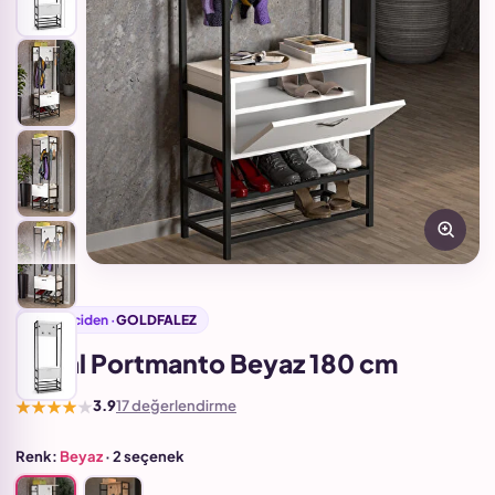
Üreticiden ·
GOLDFALEZ
Metal Portmanto Beyaz 180 cm
★★★★★
3.9
17 değerlendirme
Renk:
Beyaz
· 2 seçenek